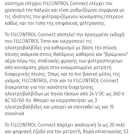
σύστημα ελέγχου FILCONTROL Connect ελέγχει τον
χρονισμό τον παλμών και είναι ρυθμιζόμενο σύμφωνα με
τις ιδιότητες του φιλτραριζόμενου κονιάματος/στερεού
καθώς και τον τύπο της επιφάνειας φίλτρανσης.
Το FILCONTROL Connect αποτελεί την προηγμένη εκδοχή
του FILCONTROL Time και ενεργοποιεί τις
ηλεκτροβαλβίδες για καθαρισμό με βάση την πτώση
πίεσης ανάμεσα στους θαλάμους καθαρού και "βρώμικου"
αέρα λόγω της σταδιακής φραγής των φιλτροστοιχείων
από κονιάματα, χάρη στον ενσωματωμένο μετρητή
διαφορικής πίεσης. Όπως και το πιο βασικό μέλος της
γκάμας FILCONTROL, έτσι και το FILCONTROL Connect
διακρίνεται για την ικανότητα διαχείρισης
ηλεκτροβαλβίδων με πηνία τάσεων από 24 V DC ως 260 V
AC 50/60 Hz. Μπορεί να ενεργοποιήσει ως 3
ηλεκτροβαλβίδες και μπορεί να επεκταθεί ως και 15
συνολικά.
Το FILCONTROL Connect παρέχει αναλογική (4 ως 20 mA)
και ψηφιακή έξοδο για τον μετρητή, θύρα επικοινωνίας S3