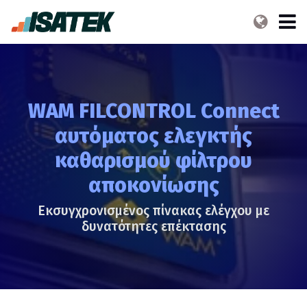
WAM FILCONTROL Connect
αυτόματος ελεγκτής
καθαρισμού φίλτρου
αποκονίωσης
Εκσυγχρονισμένος πίνακας ελέγχου με
δυνατότητες επέκτασης