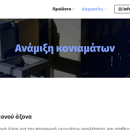
Προϊόντα
Διεργασίες
inf
Ανάμιξη κονιαμάτων
 μονού άξονα
ανική λύση για την παραγωγή μειγμάτων υψηλότατης και σταθερ