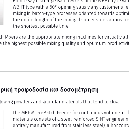
Bomb-Bay Discharge Batch Mixers of the WBHP type with
WBHT type with a 60° opening satisfy any customer’s re
mixing in batch-type processes oriented towards optimis
the entire length of the mixing drum ensures almost re
the shortest possible time.
ixers are the appropriate mixing machines for virtually all i
re the highest possible mixing quality and optimum productivit
τρική τροφοδοσία και δοσομέτρηση
 flowing powders and granular materials that tend to clog.
The MBF Micro-Batch Feeder for continuous volumetric 
materials consists of a steel-reinforced SINT engineeri
entirely manufactured from stainless steel), a horizonta