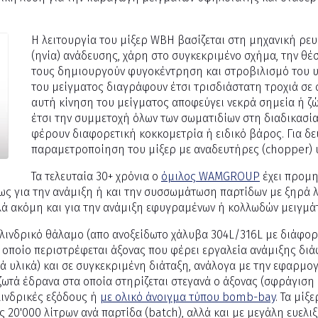
Η λειτουργία του μίξερ WBH βασίζεται στη μηχανική ρευ
(ηνία) ανάδευσης, χάρη στο συγκεκριμένο σχήμα, την θέ
τους δημιουργούν φυγοκέντρηση και στροβιλισμό του υ
του μείγματος διαγράφουν έτσι τρισδιάστατη τροχιά σε 
αυτή κίνηση του μείγματος αποφεύγει νεκρά σημεία ή ζ
έτσι την συμμετοχή όλων των σωματιδίων στη διαδικασία
φέρουν διαφορετική κοκκομετρία ή ειδικό βάρος. Για δε
παραμετροποίηση του μίξερ με αναδευτήρες (chopper) 
Τα τελευταία 30+ χρόνια ο
όμιλος WAMGROUP
έχει προμη
ως για την ανάμιξη ή και την συσσωμάτωση παρτίδων με ξηρά 
λλά ακόμη και για την ανάμιξη εφυγραμένων ή κολλωδών μειγμά
λινδρικό θάλαμο (απο ανοξείδωτο χάλυβα 304L/316L με διάφορες
ν οποίο περιστρέφεται άξονας που φέρει εργαλεία ανάμιξης διά
 υλικά) και σε συγκεκριμένη διάταξη, ανάλογα με την εφαρμο
ωτά έδρανα στα οποία στηρίζεται στεγανά ο άξονας (σφράγιση μ
υλινδρικές εξόδους ή
με ολικό άνοιγμα τύπου bomb-bay
. Τα μίξ
ς 20'000 λίτρων ανά παρτίδα (batch), αλλά και με μεγάλη ευελ