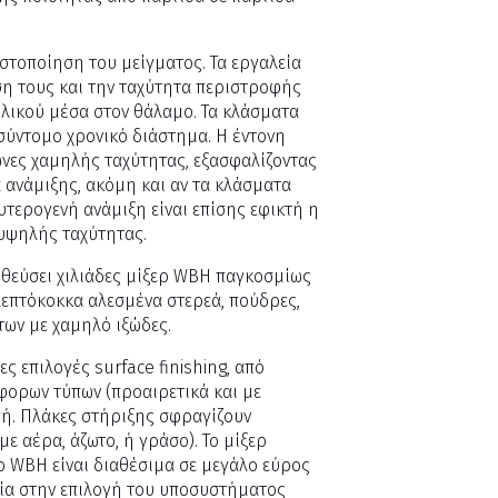
στοποίηση του μείγματος. Τα εργαλεία
ση τους και την ταχύτητα περιστροφής
λικού μέσα στον θάλαμο. Τα κλάσματα
σύντομο χρονικό διάστημα. Η έντονη
ώνες χαμηλής ταχύτητας, εξασφαλίζοντας
 ανάμιξης, ακόμη και αν τα κλάσματα
υτερογενή ανάμιξη είναι επίσης εφικτή η
υψηλής ταχύτητας.
θεύσει χιλιάδες μίξερ WBH παγκοσμίως
λεπτόκοκκα αλεσμένα στερεά, πούδρες,
των με χαμηλό ιξώδες.
 επιλογές surface finishing, από
φορων τύπων (προαιρετικά και με
γή. Πλάκες στήριξης σφραγίζουν
ε αέρα, άζωτο, ή γράσο). Το μίξερ
ερ WBH είναι διαθέσιμα σε μεγάλο εύρος
ιξία στην επιλογή του υποσυστήματος