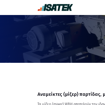
Αναμείκτες (μίξερ) παρτίδας,
Τα μίξερ (mixer) WBH αποτελούν την ιδ