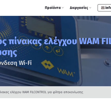
Προϊόντα
Διεργασίες
inf
ς πίνακας ελέγχου WAM FI
ωσης
ύνδεση Wi-Fi
ίνακας ελέγχου WAM FILCONTROL για φίλτρα αποκονίωσης