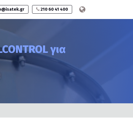
o@isatek.gr
210 60 41 400
LCONTROL για