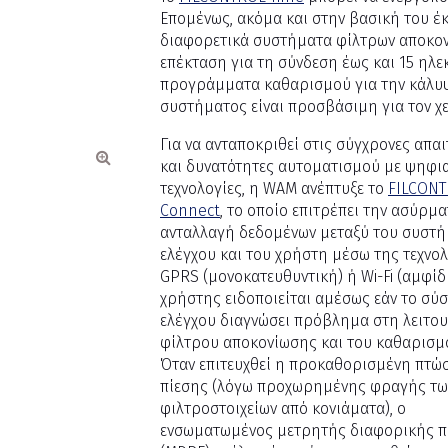
Επομένως, ακόμα και στην βασική του έ
διαφορετικά συστήματα φίλτρων αποκονί
επέκταση για τη σύνδεση έως και 15 ηλ
προγράμματα καθαρισμού για την κάλυψ
συστήματος είναι προσβάσιμη για τον χ
Για να ανταποκριθεί στις σύγχρονες απαι
και δυνατότητες αυτοματισμού με ψηφι
τεχνολογίες, η WAM ανέπτυξε το
FILCON
Connect
, το οποίο επιτρέπει την ασύρμ
ανταλλαγή δεδομένων μεταξύ του συστ
ελέγχου και του χρήστη μέσω της τεχνο
GPRS (μονοκατευθυντική) ή Wi-Fi (αμφίδ
χρήστης ειδοποιείται αμέσως εάν το σύ
ελέγχου διαγνώσει πρόβλημα στη λειτου
φίλτρου αποκονίωσης και του καθαρισμ
Όταν επιτευχθεί η προκαθορισμένη πτώ
πίεσης (λόγω προχωρημένης φραγής τω
φιλτροστοιχείων από κονιάματα), ο
ενσωματωμένος μετρητής διαφορικής π