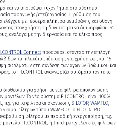
τον
τρα και να αποτρέψει τυχόν ζημιά στο σύστημα
ργασία παραγωγής/επεξεργασίας. Η ρύθμιση του
κα ελέγχου με τέσσερα πλήκτρα μεμβράνης και οθόνη
ίνοντας στον χρήστη τη δυνατότητα να διαμορφώσει 51
, ανάλογα με την διεργασία και το υλικό προς
ILCONTROL Connect
προσφέρει στάνταρ την επιλογή
λβίδων και πλακέτα επέκτασης για χρήση έως και 15
ειψη σφαλμάτων στη σύνδεση των αγωγών βρώμικου και
άς, το FILCONTROL αναγνωρίζει αυτόματα τον τύπο
ρα διαθέσιμα για χρήση με νέα φίλτρα αποκονίωσης
ων μοντέλων. Το νέο σύστημα FILCONTROL είναι 100%
, π.χ. για τα φίλτρα αποκονίωσης
SILOTOP
,
WAMFLO
,
ερο γκάμα φίλτρων τύπου WAMECO. Το FILCONTROL
αναβάθμιση φίλτρου με περιοδική ενεργοποίηση, π.χ.
 μοντέλο FILCONTROL, ή third-party ελεγκτές φίλτρων