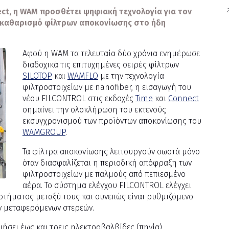
ct, η WAM προσθέτει ψηφιακή τεχνολογία για τον
2
ο καθαρισμό φίλτρων αποκονίωσης στο ήδη
Αφού η WAM τα τελευταία δύο χρόνια ενημέρωσε
διαδοχικά τις επιτυχημένες σειρές φίλτρων
SILOTOP
και
WAMFLO
με την τεχνολογία
φιλτροστοιχείων με nanofiber, η εισαγωγή του
νέου FILCONTROL στις εκδοχές
Time
και
Connect
σημαίνει την ολοκλήρωση του εκτενούς
εκσυγχρονισμού των προϊόντων αποκονίωσης του
WAMGROUP
.
Τα φίλτρα αποκονίωσης λειτουργούν σωστά μόνο
όταν διασφαλίζεται η περιοδική απόφραξη των
φιλτροστοιχείων με παλμούς από πεπιεσμένο
αέρα. Το σύστημα ελέγχου FILCONTROL ελέγχει
στήματος μεταξύ τους και συνεπώς είναι ρυθμιζόμενο
ων μεταφερόμενων στερεών.
ήσει έως και τρεις ηλεκτροβαλβίδες (πηνία).