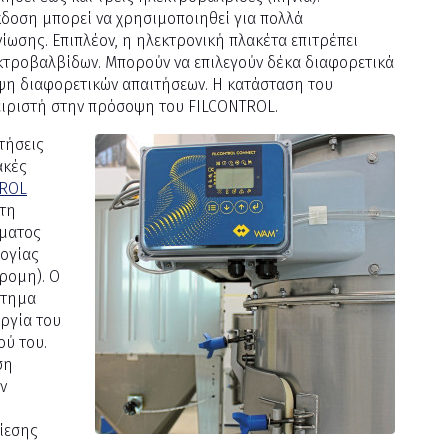
κδοση μπορεί να χρησιμοποιηθεί για πολλά
ωσης. Επιπλέον, η ηλεκτρονική πλακέτα επιτρέπει
εκτροβαλβίδων. Μπορούν να επιλεγούν δέκα διαφορετικά
η διαφορετικών απαιτήσεων. Η κατάσταση του
ειριστή στην πρόσοψη του FILCONTROL.
τήσεις
ακές
TROL
ατη
ήματος
λογίας
ρομη). Ο
στημα
ργία του
ού του.
ση
ν
ίεσης