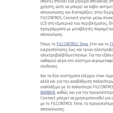
(MDPE) στέλνει ένα μήνυμα απευθείας σ
χρήστη, ώστε να μπορεί να λάβει αντίμε
αποκονίωσης και διαταράξεις στην διε
FILCONTROL Connect γίνεται μέσω πίνα
LCD στο εξωτερικό του περιβλήματος, δ
προγράμματα με μεταβλητές παραμέτρους
αποκονίωση.
Όπως το
FILCONTROL Time
, έτσι και το
F
ενεργοποίησης έως και τριών ηλεκτροβα
ηλεκτροβαλβίδων/πηνίων. Για την εξάλ
καθαρού αέρα στο σύστημα αερομεταφορ
σύνδεσης.
Και τα δύο συστήματα ελέγχου είναι τώ
αλλά και για την αναβάθμιση παλαιότερ
εναλλάξιμο με το παλαιότερο FILCONTROL
WAMAIR
, καθώς και για την προγενέστ
Connect μπορεί να χρησιμοποιηθεί για 
με το FILCONTROL Time, το προγενέστερο
αποκονίωσης.