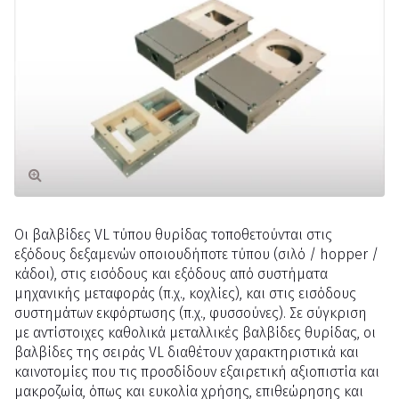
Οι βαλβίδες VL τύπου θυρίδας τοποθετούνται στις
εξόδους δεξαμενών οποιουδήποτε τύπου (σιλό / hopper /
κάδοι), στις εισόδους και εξόδους από συστήματα
μηχανικής μεταφοράς (π.χ., κοχλίες), και στις εισόδους
συστημάτων εκφόρτωσης (π.χ., φυσσούνες). Σε σύγκριση
με αντίστοιχες καθολικά μεταλλικές βαλβίδες θυρίδας, οι
βαλβίδες της σειράς VL διαθέτουν χαρακτηριστικά και
καινοτομίες που τις προσδίδουν εξαιρετική αξιοπιστία και
μακροζωία, όπως και ευκολία χρήσης, επιθεώρησης και