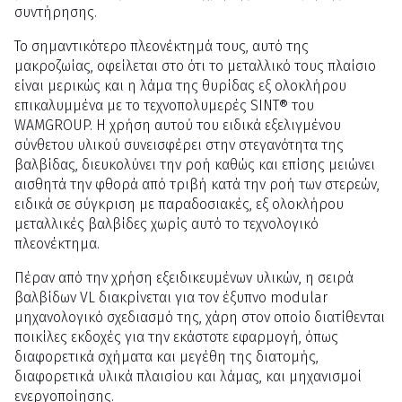
συντήρησης.
Το σημαντικότερο πλεονέκτημά τους, αυτό της
μακροζωίας, οφείλεται στο ότι το μεταλλικό τους πλαίσιο
είναι μερικώς και η λάμα της θυρίδας εξ ολοκλήρου
επικαλυμμένα με το τεχνοπολυμερές SINT® του
WAMGROUP. Η χρήση αυτού του ειδικά εξελιγμένου
σύνθετου υλικού συνεισφέρει στην στεγανότητα της
βαλβίδας, διευκολύνει την ροή καθώς και επίσης μειώνει
αισθητά την φθορά από τριβή κατά την ροή των στερεών,
ειδικά σε σύγκριση με παραδοσιακές, εξ ολοκλήρου
μεταλλικές βαλβίδες χωρίς αυτό το τεχνολογικό
πλεονέκτημα.
Πέραν από την χρήση εξειδικευμένων υλικών, η σειρά
βαλβίδων VL διακρίνεται για τον έξυπνο modular
μηχανολογικό σχεδιασμό της, χάρη στον οποίο διατίθενται
ποικίλες εκδοχές για την εκάστοτε εφαρμογή, όπως
διαφορετικά σχήματα και μεγέθη της διατομής,
διαφορετικά υλικά πλαισίου και λάμας, και μηχανισμοί
ενεργοποίησης.