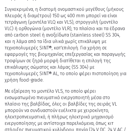
Συγκεκριμένα, η διατομή ονομαστικού μεγέθους (μήκους
πλευράς ή διαμέτρου) 150 ως 400 mm μπορεί να είναι
τετράγωνη (μοντέλα VLQ και VLS), στρογγυλή (μοντέλο
VLC) ή ορθογώνια (μοντέλο VLR), το πλαίσιο και τα έδρανα
από carbon steel ή ανοξείδωτα (stainless steel) SS 304,
και η λάμα από τα ίδια υλικά χωρίς επικάλυψη με
τεχνοπολυμερές SINT®, κατ'επιλογή. Για χρήση σε
εφαρμογές της βιομηχανίας επεξεργασίας και παραγωγής
τροφίμων σε ξηρά μορφή διατίθεται η επιλογή της
επικάλυψης σώματος και λάμας (SS 304) με
τεχνοπολυμερές SINT® AL, το οποίο φέρει πιστοποίηση για
χρήση food-grade.
Με εξαίρεση το μοντέλο VLS, το οποίο φέρει
ενσωματωμένο πνευματικό ενεργοποιητή μέσα στο
πλαίσιο της βαλβίδας, όλες οι βαλβίδες της σειράς VL
μπορούν να συνδυαστούν ευέλικτα με χειροκίνητο,
ηλεκτροπνευματικό, ή πλήρως ηλεκτρικό μηχανισμό
ενεργοποίησης με αντίστοιχα παρελκόμενα, όπως κιτ
στήριξης πνευματικού κυλίνδρου, πηνία (24 V DC, 24 V AC /