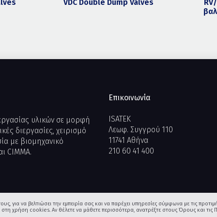
alves
VDC Double Dump Valves
RV/
βαλ
Επικοινωνία
ISATEK
ξεργασίας υλικών σε μορφή
Λεωφ. Συγγρού 110
κές διεργασίες, χειρισμό
11741 Αθήνα
σία με βιομηχανικό
210 60 41 400
αι CIMMA.
ς, για να βελτιώσει την εμπειρία σας και να παρέχει υπηρεσίες σύμφωνα με τις προτιμή
τε στη χρήση cookies. Αν θέλετε να μάθετε περισσότερα, ανατρέξτε στους Όρους και τι
αξη παντός δικαιώματος.