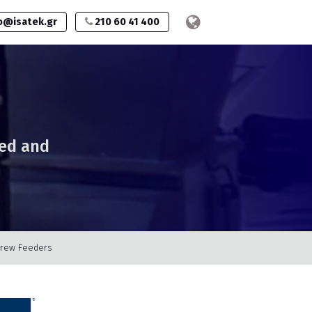
o@isatek.gr
210 60 41 400
fed and
crew Feeders