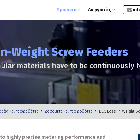
Προϊόντα
Διεργασίες
inf
In-Weight Screw Feeders
ular materials have to be continuously 
οράς και τροφοδότες
Δοσομετρικοί τροφοδότες
DCC Loss-In-Weight S
e to highly precise metering performance and