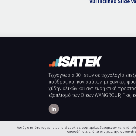
VDI Inclined Slide V
Τεχνογνωσία 30+ ετών σε τεχνολογία επε
πούδρας και κονιαμάτων, μηχανικές φυσι
χύδην υλικών και αντιεκρηκτική προστα
εξοπλισμό των Οίκων WAMGROUP, Fike, κ
Αυτός ο ιστότοπος χρησιμοποιεί cookies, συμπεριλαμβανομένων και από τρίτου
οποιοδήποτε από τα στοιχεία της, συναινεί
Copyright 2026
ISATEK (OVERBRING Μον. Ι.Κ.Ε.)
, με επιφύλ