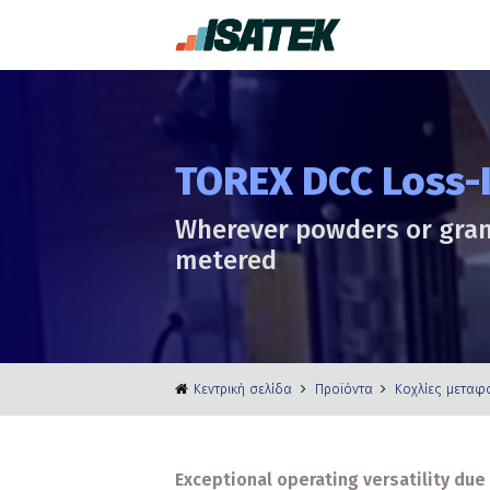
TOREX DCC Loss-
Wherever powders or gran
metered
Κεντρική σελίδα
Προϊόντα
Κοχλίες μεταφ
Exceptional operating versatility du