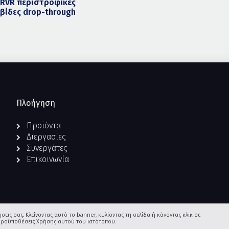
RVR περιστροφικές
βίδες drop-through
Πλοήγηση
Προϊόντα
Διεργασίες
Συνεργάτες
Επικοινωνία
σεις σας. Κλείνοντας αυτό το banner, κυλίοντας τη σελίδα ή κάνοντας κλικ σε
ς Προϋποθέσεις Χρήσης αυτού του ιστότοπου.
Όροι Χρήσης